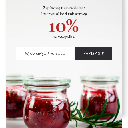
Zrealizuj szybki przelew bezpośrednio ze swojego banku.
System Przelewy24 zapewnia natychmiastowe potwierdzenie
Zapisz się na newsletter
płatności i bezpieczną obsługę transakcji.
i otrzymaj
kod rabatowy
na wszystko
Dokonaj tradycyjnego przelewu na nasze konto bankowe.
Dane do płatności otrzymasz w wiadomości e-mail po
złożeniu zamówienia. Wysyłka następuje po zaksięgowaniu
ZAPISZ SIĘ
wpłaty.
Zapłać gotówką lub kartą płatniczą kurierowi przy dostawie.
To idealne rozwiązanie, jeśli wolisz zapłacić dopiero przy
odbiorze przesyłki.
ZAKUPY