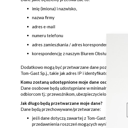
imię (imiona) i nazwisko,
nazwa firmy
adres e-mail
numeru telefonu
adres zamieszkania / adres korespondencyjny ,
korespondencję z naszym Biurem Obsługi Klienta
Dodatkowo mogą być przetwarzane dane pozwalające na id
Tom-Gast Sp.j., takie jak adres IP i identyfikator MAC.
Komu zostaną udostępnione moje dane osobowe?
Dane osobowe będą udostępniane w minimalnym, niezbędn
odbiorcom tj.: przewoźnikom, ubezpieczycielom, kontrah
Jak długo będą przetwarzane moje dane?
Dane będą przechowywane/przetwarzane:
jeśli dane dotyczą zawartej z Tom-Gast umowy to 
przedawnienia roszczeń mogących wynikać z umowy 