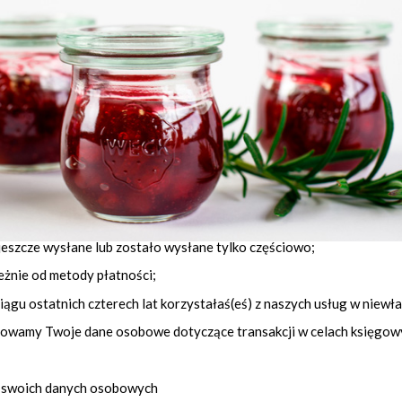
 to do czasu wycofania zgody na ich przetwarzanie w tym celu.
ych
wili usunąć jakiekolwiek dane przetwarzane przez nas, z wyjątkiem 
ikami naszego sklepu internetowego;
jeszcze wysłane lub zostało wysłane tylko częściowo;
eżnie od metody płatności;
iągu ostatnich czterech lat korzystałaś(eś) z naszych usług w niewł
achowamy Twoje dane osobowe dotyczące transakcji w celach księgow
a swoich danych osobowych