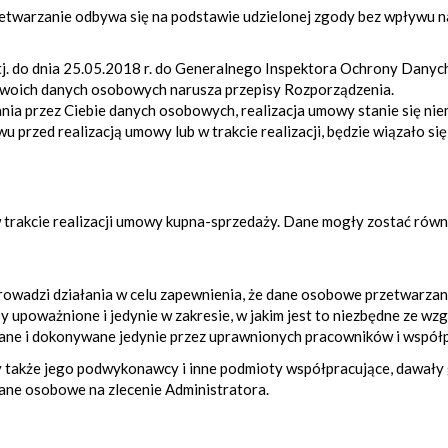
rzetwarzanie odbywa się na podstawie udzielonej zgody bez wpływu
tj. do dnia 25.05.2018 r. do Generalnego Inspektora Ochrony Danyc
 Twoich danych osobowych narusza przepisy Rozporządzenia.
ia przez Ciebie danych osobowych, realizacja umowy stanie się nie
u przed realizacją umowy lub w trakcie realizacji, będzie wiązało si
 trakcie realizacji umowy kupna-sprzedaży. Dane mogły zostać rów
prowadzi działania w celu zapewnienia, że dane osobowe przetwarzan
y upoważnione i jedynie w zakresie, w jakim jest to niezbędne ze wz
wane i dokonywane jedynie przez uprawnionych pracowników i wspó
 by także jego podwykonawcy i inne podmioty współpracujące, dawa
ane osobowe na zlecenie Administratora.