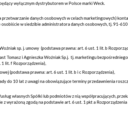
 będący wyłącznym dystrybutorem w Polsce marki Weck.
 przetwarzanie danych osobowych w celach marketingowych) konta
osobiście w siedzibie administratora danych osobowych, tj. 91-610 
Woźniak sp. j. umowy (podstawa prawna: art. 6 ust. 1 lit. b Rozporzą
ast Tomasz i Agnieszka Woźniak Sp.j. tj. marketingu bezpośrednieg
1 lit. f Rozporządzenia),
ej (podstawa prawna: art. 6 ust. 1 lit. b i c Rozporządzenia),
dy do 10 lat z uwagi na obowiązujące terminy przedawnienia roszczeń 
usług własnych Spółki lub podmiotów z nią współpracujących, prze
nie z wyrażoną zgodą na podstawie art. 6 ust. 1 pkt a Rozporządzen