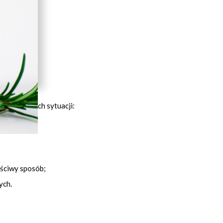
następujących sytuacji:
aściwy sposób;
ych.