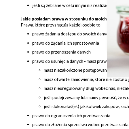
jeśli są zebrane w celu innym niż realizacja umowy,
Jakie posiadam prawa w stosunku do moich danych?
Prawa, które przysługują każdej osobie to:
prawo żądania dostępu do swoich danych osobow
prawo do żądania ich sprostowania
prawo do przenoszenia danych
prawo do usunięcia danych - masz prawo w każdej ch
masz niezakończone postępowanie z pracown
masz otwarte zamówienie, które nie zostało 
masz nieuregulowany dług wobec nas, niezal
jeśli podejrzewamy lub mamy pewność, że w c
jeśli dokonałaś(eś) jakikolwiek zakupów, z
prawo do ograniczenia ich przetwarzania
prawo do złożenia sprzeciwu wobec przetwarzani