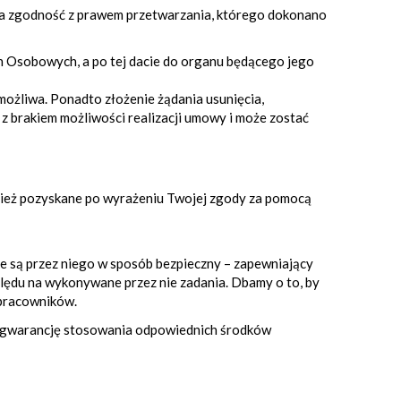
 na zgodność z prawem przetwarzania, którego dokonano
h Osobowych, a po tej dacie do organu będącego jego
możliwa. Ponadto złożenie żądania usunięcia,
ę z brakiem możliwości realizacji umowy i może zostać
nież pozyskane po wyrażeniu Twojej zgody za pomocą
e są przez niego w sposób bezpieczny – zapewniający
ględu na wykonywane przez nie zadania. Dbamy o to, by
łpracowników.
ły gwarancję stosowania odpowiednich środków