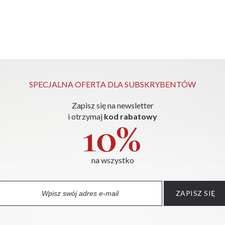
SPECJALNA OFERTA DLA SUBSKRYBENTÓW
Zapisz się na newsletter
i otrzymaj
kod rabatowy
entyfikację urządzenia z którego korzystasz na potrzeby stron int
ym dla realizacji zawartej z Tom-Gast Tomasz i Agnieszka Woźniak
na wszystko
entom realizującym usługi informatyczne itp., na podstawie zawarty
ZAPISZ SIĘ
nie krócej niż przez okres niezbędny do zrealizowania umowy, wyk
(tj. co do zasady do 10 lat od wykonania umowy),