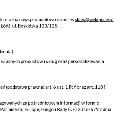
kt można nawiązać mailowo na adres
sklep@wekujemy.pl
,
Łódź, ul. Beskidzka 123/125.
dzenia)
o własnych produktów i usług oraz personalizowania
(podstawa prawna: art. 6 ust. 1 lit f oraz art. 118 i
kazywanych za pośrednictwem informacji w formie
ia Parlamentu Europejskiego i Rady (UE) 2016/679 z dnia