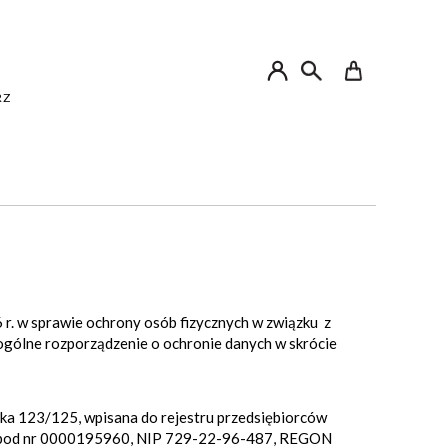
My Cart
RZ
 r. w sprawie ochrony osób fizycznych w związku z
gólne rozporządzenie o ochronie danych w skrócie
zka 123/125, wpisana do rejestru przedsiębiorców
o pod nr 0000195960, NIP 729-22-96-487, REGON