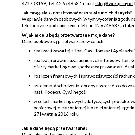
471703159, tel. 42 6748587, email
sklep@wekujemy.pl
,
Jak mogę się skontaktować w sprawie moich danych?
W sprawie danych osobowych (w tym wycofania zgody na
telefonicznie pod numerem telefonu 42 6748587, a także 
W jakim celu będą przetwarzane moje dane?
Dane osobowe są przetwarzane w celach:
realizacji zawartej z Tom-Gast Tomasz i Agnieszka 
realizacji prawnie uzasadnionych interesów Tom-G
oferty marketingowej (podstawa prawna: art. 6 ust. 
rozliczeń finansowych i sprawozdawczości rachunkow
ustalania, dochodzenia, obrony roszczeń, co do zasa
nast. Kodeksu Cywilnego).
w celach marketingowych, dotyczących produktów/
papierowej, elektronicznej lub telefonicznej, zgod
27 kwietnia 2016 roku
Jakie dane będą przetwarzane?
Dane jakie będziemy przetwarzać to: