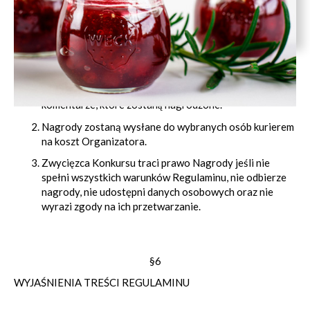
§5
ZASADY OGŁOSZENIA WYNIKÓW I WRĘCZANIA NAGRÓD
W ciągu 4 dni od daty zakończenia konkursu Komisja
wybierze wśród uczestników, dwa najciekawsze
komentarze, które zostaną nagrodzone.
Nagrody zostaną wysłane do wybranych osób kurierem
na koszt Organizatora.
Zwycięzca Konkursu traci prawo Nagrody jeśli nie
spełni wszystkich warunków Regulaminu, nie odbierze
nagrody, nie udostępni danych osobowych oraz nie
wyrazi zgody na ich przetwarzanie.
§6
WYJAŚNIENIA TREŚCI REGULAMINU