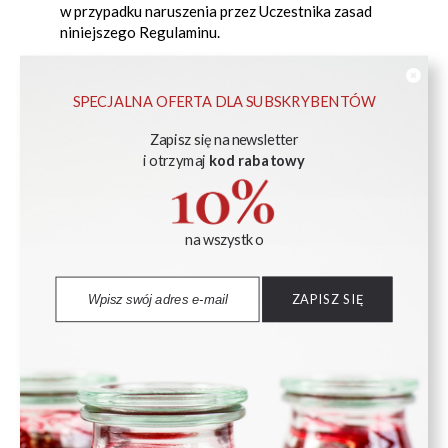
w przypadku naruszenia przez Uczestnika zasad
niniejszego Regulaminu.
SPECJALNA OFERTA DLA SUBSKRYBENTÓW
§4
Zapisz się na newsletter
NAGRODA
i otrzymaj
kod rabatowy
Nagrodą w konkursie jest komplet słoików WECK
na wszystko
Słoik z pokrywką, uszczelką i 2 zapinkami 580 ml WECK
op. 6 szt.
ZAPISZ SIĘ
Lejek WECK
Wartość jednej nagrody brutto wynosi 1,00zł.