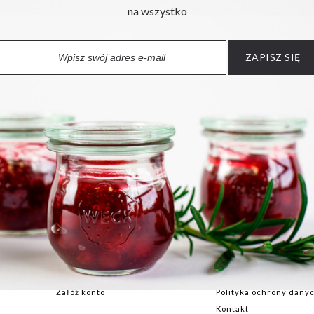
na wszystko
ZAPISZ SIĘ
UŻYTKOWNIK
INFORMACJE
Zaloguj się
Firma WECK
Załóż konto
Polityka ochrony dan
Kontakt