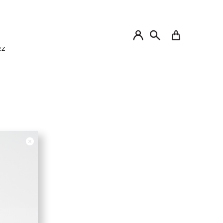
My Cart
RZ