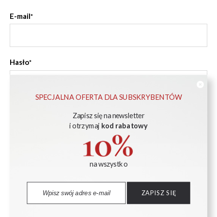
E-mail
Hasło
SPECJALNA OFERTA DLA SUBSKRYBENTÓW
Nie pamiętasz hasła?
Zapisz się na newsletter
ZALOGUJ SIĘ
i otrzymaj
kod rabatowy
na wszystko
ZAKUPY
ZAPISZ SIĘ
Formy płatności