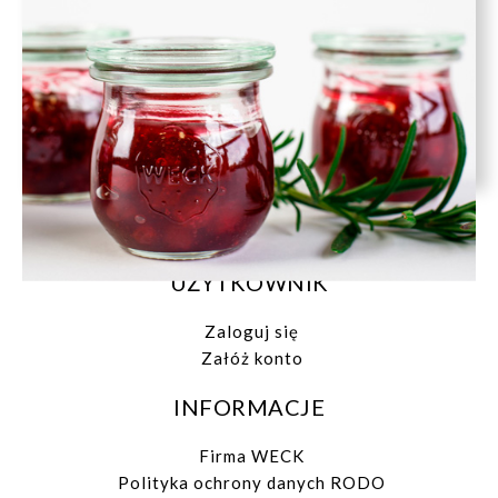
Koszt dostawy
Reklamacja i zwroty
POMOC
Druki do pobrania
Polityka prywatności
Regulamin zakupów
Regulamin konkursu „Wiosna zamknięta w Wecku!”
Zarządzaj zgodami
UŻYTKOWNIK
Zaloguj się
Załóż konto
INFORMACJE
Firma WECK
Polityka ochrony danych RODO