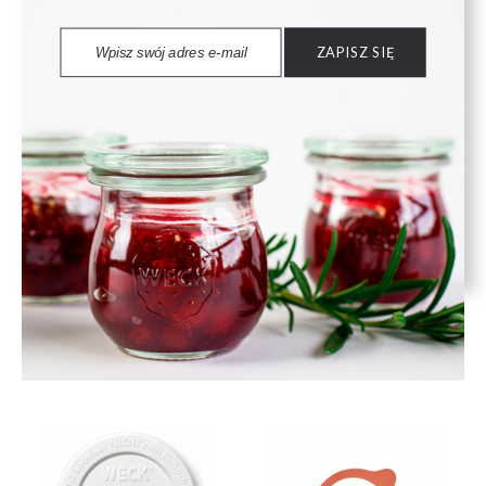
ZAPISZ SIĘ
Słoik MINI-STURZ 35 ml -
Słoik DELI 100 ml - op. 6
op. 12 szt - WECK
szt - WECK
41,00 zł
37,99 zł
DO KOSZYKA
DO KOSZYKA