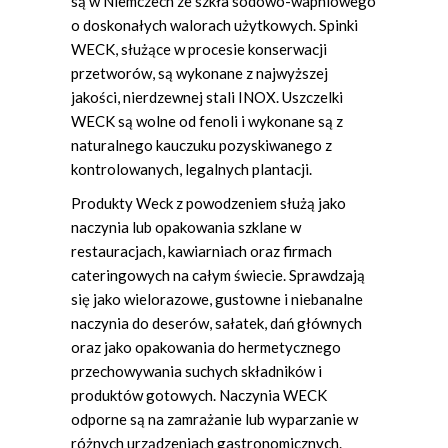
są w Niemczech ze szkła sodowo-wapniowego
o doskonałych walorach użytkowych. Spinki
WECK, służące w procesie konserwacji
przetworów, są wykonane z najwyższej
jakości, nierdzewnej stali INOX. Uszczelki
WECK są wolne od fenoli i wykonane są z
naturalnego kauczuku pozyskiwanego z
kontrolowanych, legalnych plantacji.
Produkty Weck z powodzeniem służą jako
naczynia lub opakowania szklane w
restauracjach, kawiarniach oraz firmach
cateringowych na całym świecie. Sprawdzają
się jako wielorazowe, gustowne i niebanalne
naczynia do deserów, sałatek, dań głównych
oraz jako opakowania do hermetycznego
przechowywania suchych składników i
produktów gotowych. Naczynia WECK
odporne są na zamrażanie lub wyparzanie w
różnych urządzeniach gastronomicznych.