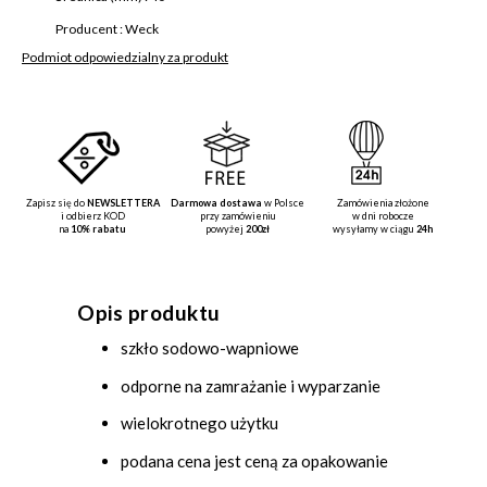
Producent :
Weck
Podmiot odpowiedzialny za produkt
Zapisz się do
NEWSLETTERA
Darmowa dostawa
w Polsce
Zamówienia złożone
i odbierz KOD
przy zamówieniu
w dni robocze
na
10% rabatu
powyżej
200zł
wysyłamy w ciągu
24h
Opis produktu
szkło sodowo-wapniowe
odporne na zamrażanie i wyparzanie
wielokrotnego użytku
podana cena jest ceną za opakowanie