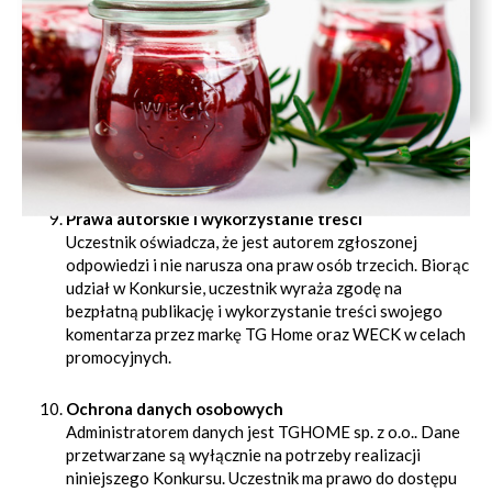
ogłoszenia wyników.
Wysyłka Nagród
Nagrody zostaną wysłane przez Organizatora na
wskazany przez Zwycięzcę adres na terenie Polski w
ciągu 14 dni roboczych od otrzymania danych. Koszt
przesyłki pokrywa Organizator.
Prawa autorskie i wykorzystanie treści
Uczestnik oświadcza, że jest autorem zgłoszonej
odpowiedzi i nie narusza ona praw osób trzecich. Biorąc
udział w Konkursie, uczestnik wyraża zgodę na
bezpłatną publikację i wykorzystanie treści swojego
komentarza przez markę TG Home oraz WECK w celach
promocyjnych.
Ochrona danych osobowych
Administratorem danych jest TGHOME sp. z o.o.. Dane
przetwarzane są wyłącznie na potrzeby realizacji
niniejszego Konkursu. Uczestnik ma prawo do dostępu