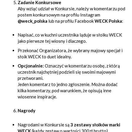
Zadanie Konkursowe
Aby wziąć udział w Konkursie, należy w komentarzu pod
postem konkursowym na profilu Instagram
@weck_polska
lub na profilu Facebook
WECK Polska
:
Napisać, co w kuchni uczestnika ląduje w słoiku WECK
jako pierwsze tej wiosny i dlaczego.
Przekonać Organizatora, że wybrany majowy specjał i
słoik WECK to duet idealny.
Opcjonalnie:
Oznaczyć w komentarzu osobę, z którą
uczestnik najchętniej podzieli się swoimi majowymi
przetworami.
Jeden komentarz to jedno zgłoszenie. Można dodać
kilka komentarzy, pod warunkiem, że opisują inne
wiosenne inspiracje.
Nagrody
Nagrodami w Konkursie są
3 zestawy słoików marki
WECK
(każdy zestaw o wartości 300zł brutto).