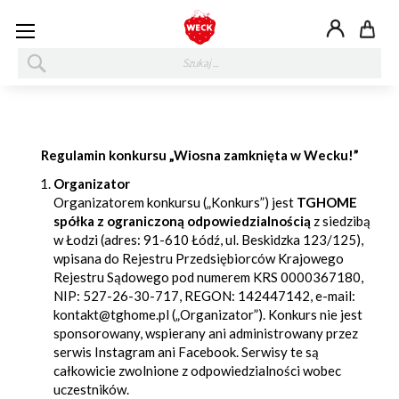
My
SZUKAJ
Regulamin konkursu „Wiosna zamknięta w Wecku!”
Organizator
Organizatorem konkursu („Konkurs”) jest
TGHOME
spółka z ograniczoną odpowiedzialnością
z siedzibą
w Łodzi (adres: 91-610 Łódź, ul. Beskidzka 123/125),
wpisana do Rejestru Przedsiębiorców Krajowego
Rejestru Sądowego pod numerem KRS 0000367180,
NIP: 527-26-30-717, REGON: 142447142, e-mail:
kontakt@tghome.pl („Organizator”). Konkurs nie jest
sponsorowany, wspierany ani administrowany przez
serwis Instagram ani Facebook. Serwisy te są
całkowicie zwolnione z odpowiedzialności wobec
uczestników.