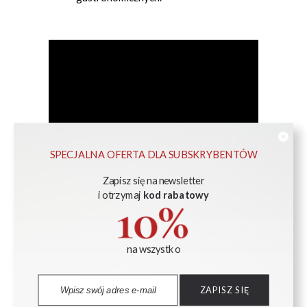
SPECJALNA OFERTA DLA SUBSKRYBENTÓW
PRODUKTY UZUPEŁNIAJĄCE
Zapisz się na newsletter
i otrzymaj
kod rabatowy
na wszystko
ZAPISZ SIĘ