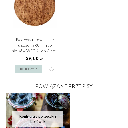
Pokrywka drewniana z
uszczelką 60 mm do
słoików WECK - op. 3 szt -
VERLO
39,00 zł
DO KOSZYKA
POWIĄZANE PRZEPISY
Konfitura z porzeczki i
borówek