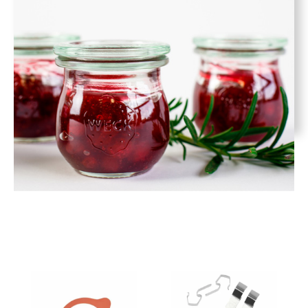
Chwytak do słoików -
Pokrywka szklana 60 mm -
WECK
op. 6 szt. - WECK
132,00 zł
19,20 zł
DO KOSZYKA
DO KOSZYKA