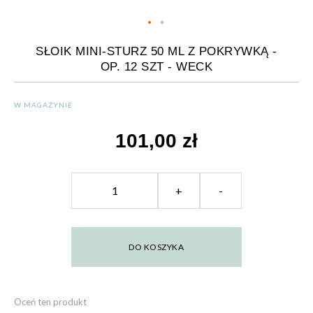
SŁOIK MINI-STURZ 50 ML Z POKRYWKĄ -
OP. 12 SZT - WECK
W MAGAZYNIE
101,00 zł
+
-
DO KOSZYKA
Oceń ten produkt