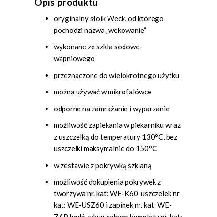
Opis produktu
oryginalny słoik Weck, od którego
pochodzi nazwa „wekowanie”
wykonane ze szkła sodowo-
wapniowego
przeznaczone do wielokrotnego użytku
można używać w mikrofalówce
odporne na zamrażanie i wyparzanie
możliwość zapiekania w piekarniku wraz
z uszczelką do temperatury 130°C, bez
uszczelki maksymalnie do 150°C
w zestawie z pokrywką szklaną
możliwość dokupienia pokrywek z
tworzywa nr. kat: WE-K60, uszczelek nr
kat: WE-USZ60 i zapinek nr. kat: WE-
ZAP bądź zakup całego kompletu nr. kat: