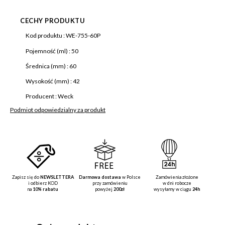
CECHY PRODUKTU
Więcej
Kod produktu :
WE-755-60P
informacji
Pojemność (ml) :
50
Średnica (mm) :
60
Wysokość (mm) :
42
Producent :
Weck
Podmiot odpowiedzialny za produkt
Zapisz się do
NEWSLETTERA
Darmowa dostawa
w Polsce
Zamówienia złożone
i odbierz KOD
przy zamówieniu
w dni robocze
na
10% rabatu
powyżej
200zł
wysyłamy w ciągu
24h