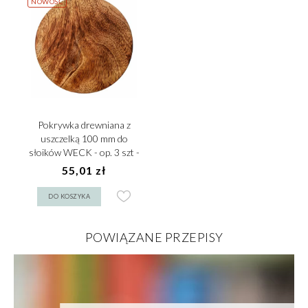
NOWOŚĆ
Pokrywka drewniana z
uszczelką 100 mm do
słoików WECK - op. 3 szt -
VERLO
55,01 zł
DO KOSZYKA
POWIĄZANE PRZEPISY