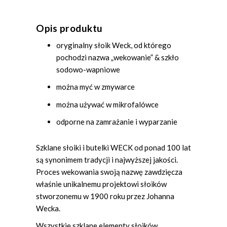
Opis produktu
oryginalny słoik Weck, od którego
pochodzi nazwa „wekowanie” & szkło
sodowo-wapniowe
można myć w zmywarce
można używać w mikrofalówce
odporne na zamrażanie i wyparzanie
Szklane słoiki i butelki WECK od ponad 100 lat
są synonimem tradycji i najwyższej jakości.
Proces wekowania swoją nazwę zawdzięcza
właśnie unikalnemu projektowi słoików
stworzonemu w 1900 roku przez Johanna
Wecka.
Wszystkie szklane elementy słoików