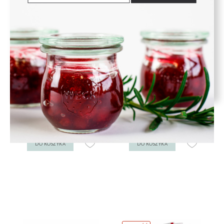
Uszczelka 100 mm - op. 6
Zapinki 12 szt. - WECK
szt. - WECK
7,00 zł
17,99 zł
DO KOSZYKA
DO KOSZYKA