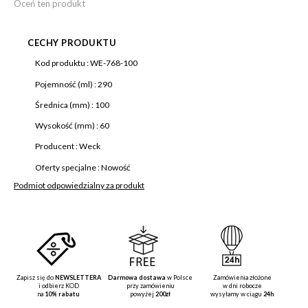
Oceń ten produkt
CECHY PRODUKTU
Więcej
Kod produktu :
WE-768-100
informacji
Pojemność (ml) :
290
Średnica (mm) :
100
Wysokość (mm) :
60
Producent :
Weck
Oferty specjalne :
Nowość
Podmiot odpowiedzialny za produkt
Zapisz się do
NEWSLETTERA
Darmowa dostawa
w Polsce
Zamówienia złożone
i odbierz KOD
przy zamówieniu
w dni robocze
na
10% rabatu
powyżej
200zł
wysyłamy w ciągu
24h