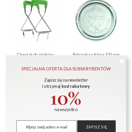
Chwytak do słoików -
Pokrywka szklana 100 mm
WECK
- op. 6 szt. - WECK
SPECJALNA OFERTA DLA SUBSKRYBENTÓW
132,00 zł
21,80 zł
Zapisz się na newsletter
DO KOSZYKA
DO KOSZYKA
i otrzymaj
kod rabatowy
na wszystko
ZAPISZ SIĘ