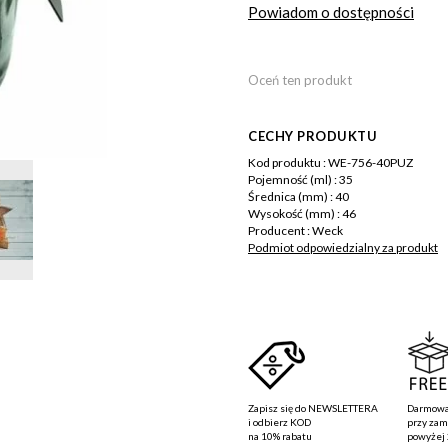
Powiadom o dostępności
Oceń ten produkt
CECHY PRODUKTU
Więcej
Kod produktu :
WE-756-40PUZ
informacji
Pojemność (ml) :
35
Średnica (mm) :
40
Wysokość (mm) :
46
Producent :
Weck
Podmiot odpowiedzialny za produkt
Zapisz się do
NEWSLETTERA
Darmowa
i odbierz KOD
przy za
na
10% rabatu
powyżej