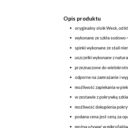
Opis produktu
oryginalny słoik Weck, od 
wykonane ze szkła sodowo
spinki wykonane ze stali ni
uszczelki wykonane z natura
przeznaczone do wielokrot
odporne na zamrażanie i wy
możliwość zapiekania w piek
w zestawie z pokrywką szkla
możliwość dokupienia pokry
podana cena jest ceną za o
można używać w mikrofaló