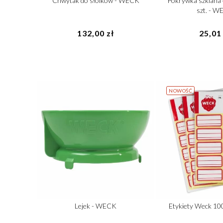
Chwytak do słoików - WECK
Pokrywka szklana 
szt. - 
132,00 zł
25,01 
NOWOŚĆ
Lejek - WECK
Etykiety Weck 10