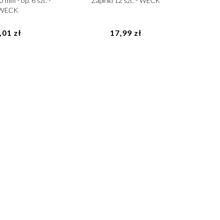
 mm - op. 6 szt. -
Zapinki 12 szt. - WECK
WECK
,01 zł
17,99 zł