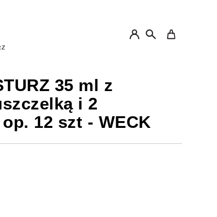
My Cart
RZ
STURZ 35 ml z
szczelką i 2
 op. 12 szt - WECK