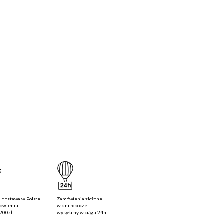
 dostawa
w Polsce
Zamówienia złożone
mówieniu
w dni robocze
200zł
wysyłamy w ciągu
24h