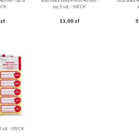
40 mm - op. 6
Pokrywka Keep Fresh 40 mm -
Uszczelka 40
WECK
op. 5 szt. - WECK
zł
11,00 zł
5
0 szt - WECK