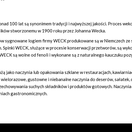
ponad 100 lat są synonimem tradycji i najwyższej jakości. Proces w
łoików stworzonemu w 1900 roku przez Johanna Wecka.
ików sygnowane logiem firmy WECK produkowane są w Niemczech ze
 Spinki WECK, służące w procesie konserwacji przetworów, są wykon
i WECK są wolne od fenoli i wykonane są z naturalnego kauczuku po
ą jako naczynia lub opakowania szklane w restauracjach, kawiarnia
o wielorazowe, gustowne i niebanalne naczynia do deserów, sałatek,
zechowywania suchych składników i produktów gotowych. Naczynia
niach gastronomicznych.