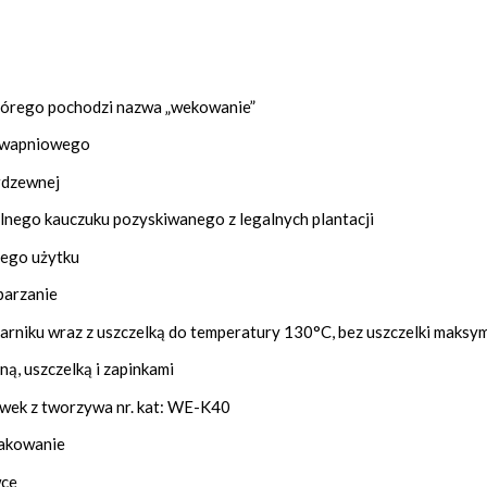
którego pochodzi nazwa „wekowanie”
-wapniowego
erdzewnej
lnego kauczuku pozyskiwanego z legalnych plantacji
nego użytku
parzanie
arniku wraz z uszczelką do temperatury 130°C, bez uszczelki maksy
ną, uszczelką i zapinkami
wek z tworzywa nr. kat: WE-K40
pakowanie
wce