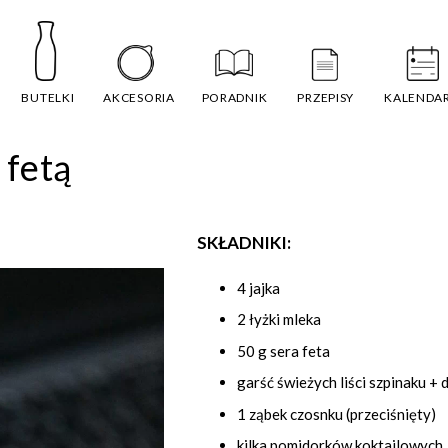
BUTELKI
AKCESORIA
PORADNIK
PRZEPISY
KALENDA
 fetą
SKŁADNIKI:
4 jajka
2 łyżki mleka
50 g sera feta
garść świeżych liści szpinaku +
1 ząbek czosnku (przeciśnięty)
kilka pomidorków koktajlowych