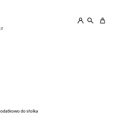
My Cart
RZ
 dodatkowo do słoika