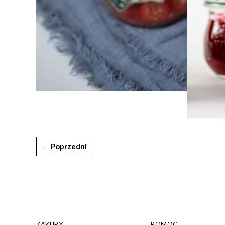
← Poprzedni
ZAKUPY
POMOC