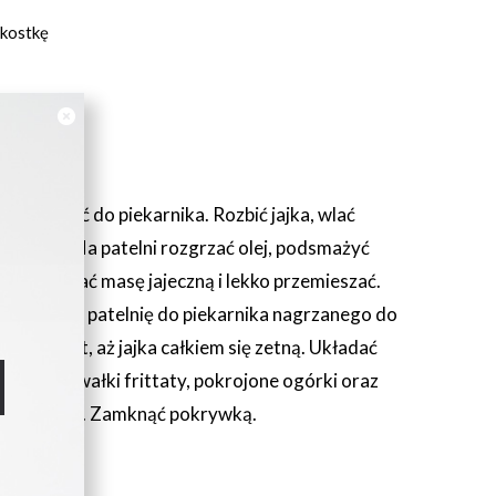
 kostkę
a wstawić do piekarnika. Rozbić jajka, wlać
ieprzem. Na patelni rozgrzać olej, podsmażyć
mażyć. Wlać masę jajeczną i lekko przemieszać.
e wstawić patelnię do piekarnika nagrzanego do
 8-10 minut, aż jajka całkiem się zetną. Układać
dorki, kawałki frittaty, pokrojone ogórki oraz
k, omlet itp. Zamknąć pokrywką.