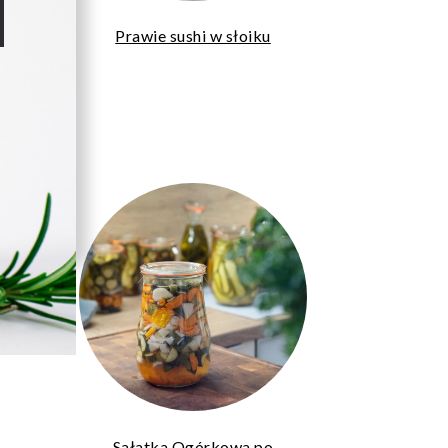
o z
Prawie sushi w słoiku
Sałatka Ogórkowa po