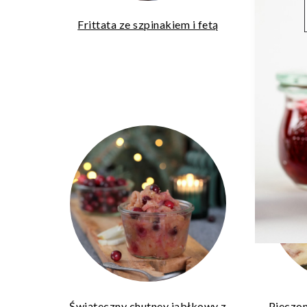
Frittata ze szpinakiem i fetą
Sałatka
kurczak
Świąteczny chutney jabłkowy z
Pieczon