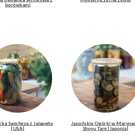
borówkami
icka Sancheza z Jalapeño
Japońskie Ogórki w Maryna
[USA]
Shoyu Tare [Japonia]