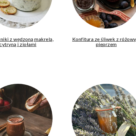
rniki z wędzoną makrelą,
Konfitura ze śliwek z różow
cytryną i ziołami
pieprzem