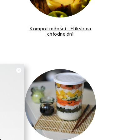
Kompot miłości - Eliksir na
chłodne dni