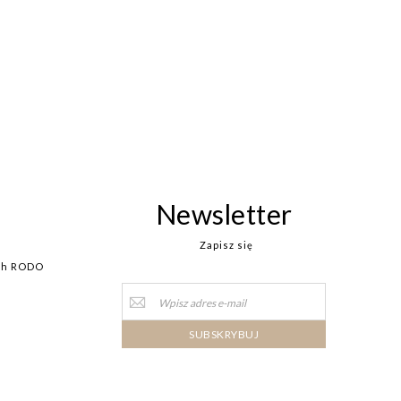
Newsletter
Zapisz się
ych RODO
Sign
Up
for
Our
SUBSKRYBUJ
Newsletter: