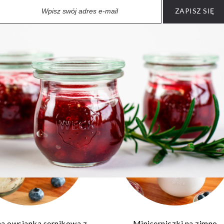
ZAPISZ SIĘ
 ze wstążkami z marchwi,
Czekoladowy krem z awokad
iem i warzywami z sosem
owocami
orzechowym
a owsianka sernikowa z
Miniserniczki na zimno