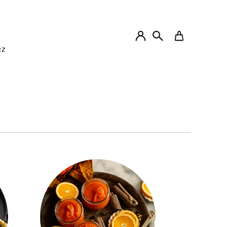
My Cart
RZ