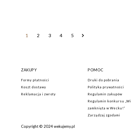
Strona
You're currently reading page
Strona
Strona
Strona
Strona
1
2
3
4
5
ZAKUPY
POMOC
Formy płatności
Druki do pobrania
Koszt dostawy
Polityka prywatności
Reklamacja i zwroty
Regulamin zakupów
Regulamin konkursu „W
zamknięta w Wecku!”
Zarządzaj zgodami
Copyright © 2024 wekujemy.pl