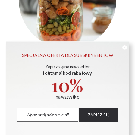
SPECJALNA OFERTA DLA SUBSKRYBENTÓW
Sałatka ze wstążkami z marchwi, kurczakiem i
warzywami z sosem orzechowym
Zapisz się na newsletter
i otrzymaj
kod rabatowy
na wszystko
ZAPISZ SIĘ