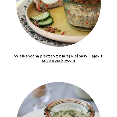
Wielkanocna pieczeń z białej kiełbasy i jajek z
sosem żurkowym