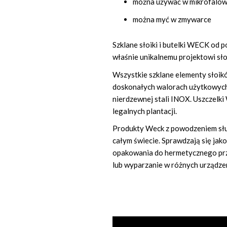
można używać w mikrofaló
można myć w zmywarce
Szklane słoiki i butelki WECK od 
właśnie unikalnemu projektowi s
Wszystkie szklane elementy sło
doskonałych walorach użytkowych.
nierdzewnej stali INOX. Uszczelk
legalnych plantacji.
Produkty Weck z powodzeniem służ
całym świecie. Sprawdzają się jak
opakowania do hermetycznego pr
lub wyparzanie w różnych urządze