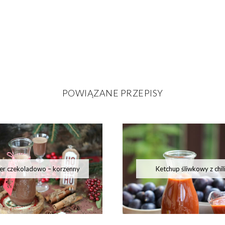
POWIĄZANE PRZEPISY
ier czekoladowo – korzenny
Ketchup śliwkowy z chil