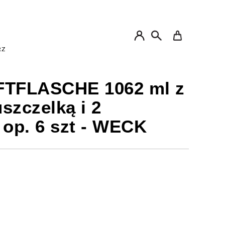
My Cart
RZ
FTFLASCHE 1062 ml z
szczelką i 2
 op. 6 szt - WECK