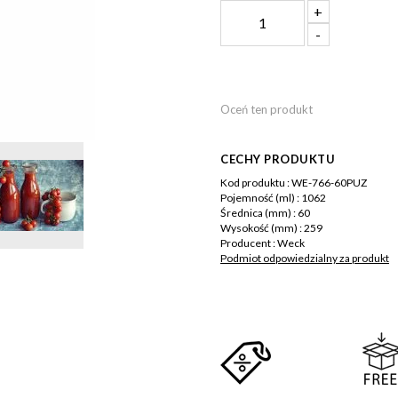
+
-
Oceń ten produkt
CECHY PRODUKTU
Więcej
Kod produktu :
WE-766-60PUZ
informacji
Pojemność (ml) :
1062
Średnica (mm) :
60
Wysokość (mm) :
259
Producent :
Weck
Podmiot odpowiedzialny za produkt