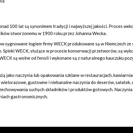
wce
ponad 100 lat są synonimem tradycji i najwyższej jakości. Proces w
łoików stworzonemu w 1900 roku przez Johanna Wecka.
ików sygnowane logiem firmy WECK produkowane są w Niemczech ze
 Spinki WECK, służące w procesie konserwacji przetworów, są wykon
i WECK są wolne od fenoli i wykonane są z naturalnego kauczuku po
ą jako naczynia lub opakowania szklane w restauracjach, kawiarnia
o wielorazowe, gustowne i niebanalne naczynia do deserów, sałatek,
zechowywania suchych składników i produktów gotowych. Naczynia
niach gastronomicznych.