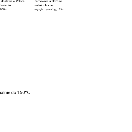
 dostawa
w Polsce
Zamówienia złożone
mówieniu
w dni robocze
200zł
wysyłamy w ciągu
24h
malnie do 150°C