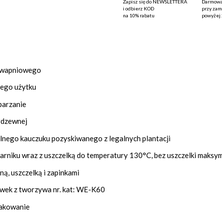
Zapisz się do
NEWSLETTERA
Darmowa
i odbierz KOD
przy za
na
10% rabatu
powyżej
-wapniowego
nego użytku
parzanie
erdzewnej
lnego kauczuku pozyskiwanego z legalnych plantacji
arniku wraz z uszczelką do temperatury 130°C, bez uszczelki maksy
ną, uszczelką i zapinkami
wek z tworzywa nr. kat: WE-K60
pakowanie