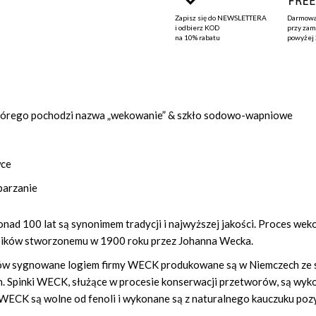
Zapisz się do
NEWSLETTERA
Darmowa
i odbierz KOD
przy za
na
10% rabatu
powyżej
 którego pochodzi nazwa „wekowanie” & szkło sodowo-wapniowe
wce
parzanie
ponad 100 lat są synonimem tradycji i najwyższej jakości. Proces w
łoików stworzonemu w 1900 roku przez Johanna Wecka.
ików sygnowane logiem firmy WECK produkowane są w Niemczech ze
 Spinki WECK, służące w procesie konserwacji przetworów, są wykon
i WECK są wolne od fenoli i wykonane są z naturalnego kauczuku po