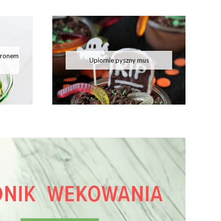
aronem
Upiornie pyszny mus