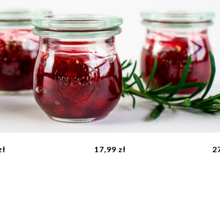
NOWOŚĆ
 op. 6 szt. -
Zapinki 12 szt. - WECK
Etykiety We
K
zł
17,99 zł
27