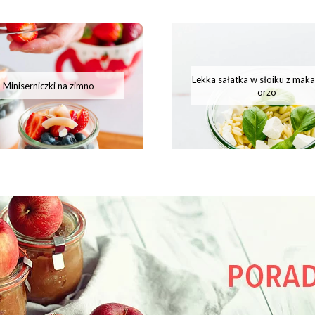
Lekka sałatka w słoiku z mak
Miniserniczki na zimno
orzo