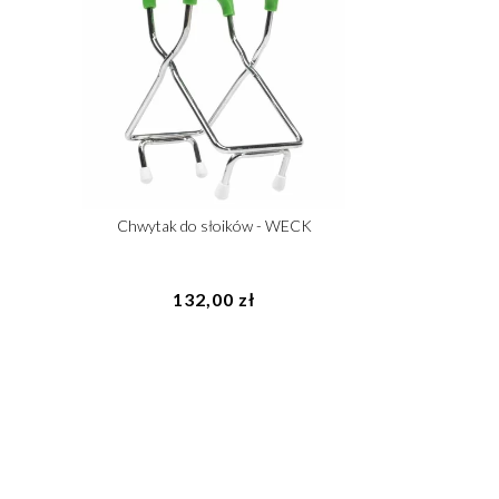
Chwytak do słoików - WECK
132,00 zł