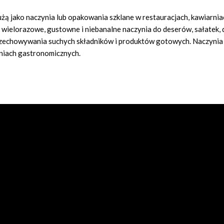
ą jako naczynia lub opakowania szklane w restauracjach, kawiarnia
o wielorazowe, gustowne i niebanalne naczynia do deserów, sałatek,
zechowywania suchych składników i produktów gotowych. Naczynia
niach gastronomicznych.