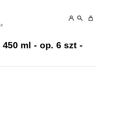
My Cart
RZ
450 ml - op. 6 szt -