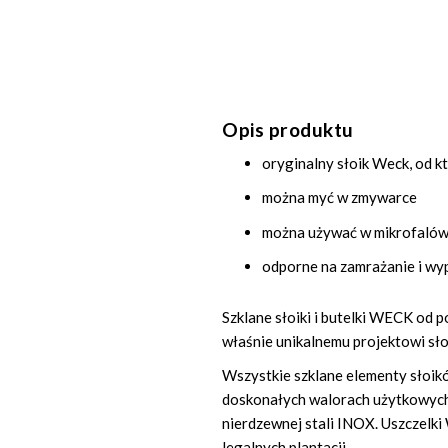
Opis produktu
oryginalny słoik Weck, od
można myć w zmywarce
można używać w mikrofaló
odporne na zamrażanie i wy
Szklane słoiki i butelki WECK od 
właśnie unikalnemu projektowi s
Wszystkie szklane elementy sło
doskonałych walorach użytkowych.
nierdzewnej stali INOX. Uszczelk
legalnych plantacji.