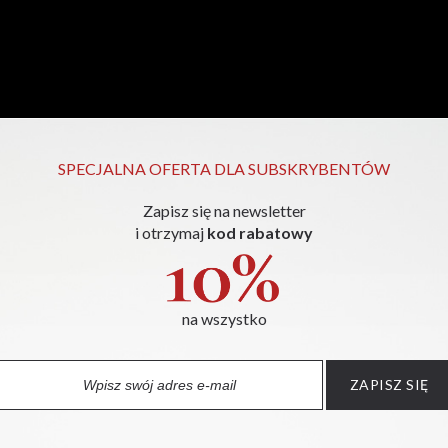
SPECJALNA OFERTA DLA SUBSKRYBENTÓW
Zapisz się na newsletter
i otrzymaj
kod rabatowy
na wszystko
PRODUKTY UZUPEŁNIAJĄCE
ZAPISZ SIĘ