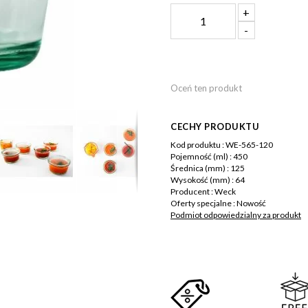
+
-
Oceń ten produkt
CECHY PRODUKTU
Więcej
Kod produktu :
WE-565-120
informacji
Pojemność (ml) :
450
Średnica (mm) :
125
Wysokość (mm) :
64
Producent :
Weck
Oferty specjalne :
Nowość
Podmiot odpowiedzialny za produkt