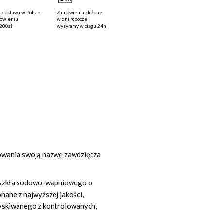
 dostawa
w Polsce
Zamówienia złożone
mówieniu
w dni robocze
200zł
wysyłamy w ciągu
24h
ekowania swoją nazwę zawdzięcza
 szkła sodowo-wapniowego o
ane z najwyższej jakości,
zyskiwanego z kontrolowanych,