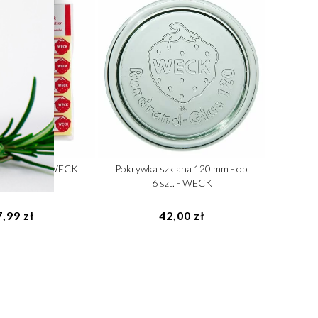
ck 100 szt - WECK
Pokrywka szklana 120 mm - op.
6 szt. - WECK
,99 zł
42,00 zł