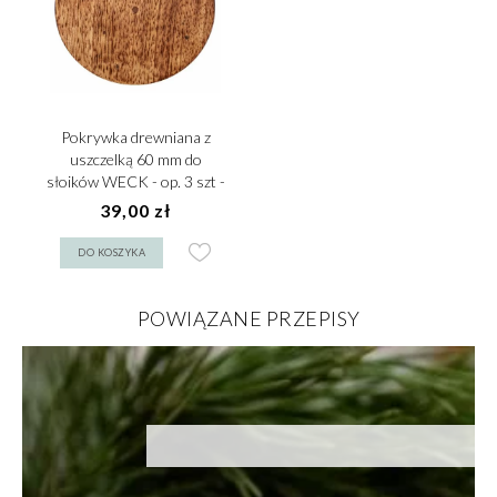
Pokrywka drewniana z
uszczelką 60 mm do
słoików WECK - op. 3 szt -
VERLO
39,00 zł
DO KOSZYKA
POWIĄZANE PRZEPISY