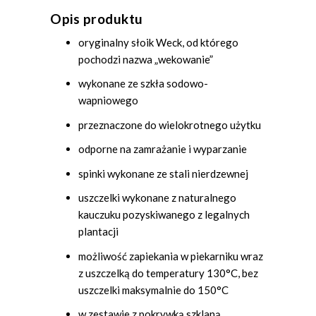
Opis produktu
oryginalny słoik Weck, od którego
pochodzi nazwa „wekowanie”
wykonane ze szkła sodowo-
wapniowego
przeznaczone do wielokrotnego użytku
odporne na zamrażanie i wyparzanie
spinki wykonane ze stali nierdzewnej
uszczelki wykonane z naturalnego
kauczuku pozyskiwanego z legalnych
plantacji
możliwość zapiekania w piekarniku wraz
z uszczelką do temperatury 130°C, bez
uszczelki maksymalnie do 150°C
w zestawie z pokrywką szklaną,