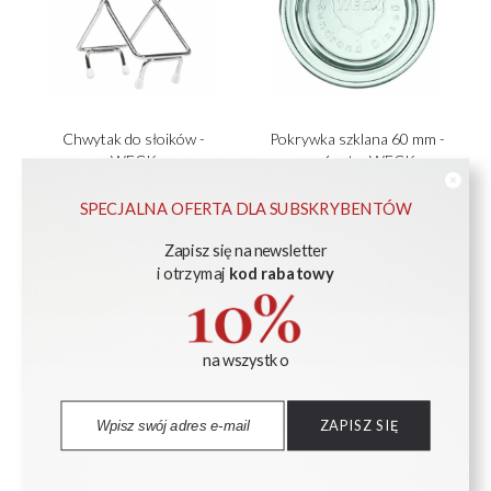
Chwytak do słoików -
Pokrywka szklana 60 mm -
WECK
op. 6 szt. - WECK
SPECJALNA OFERTA DLA SUBSKRYBENTÓW
132,00 zł
19,20 zł
Zapisz się na newsletter
DO KOSZYKA
DO KOSZYKA
i otrzymaj
kod rabatowy
na wszystko
ZAPISZ SIĘ