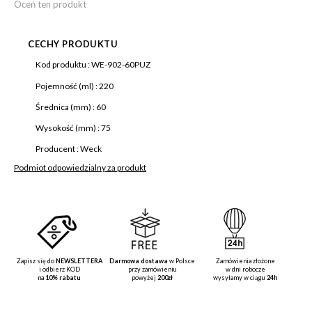
Oceń ten produkt
CECHY PRODUKTU
Więcej
Kod produktu :
WE-902-60PUZ
informacji
Pojemność (ml) :
220
Średnica (mm) :
60
Wysokość (mm) :
75
Producent :
Weck
Podmiot odpowiedzialny za produkt
Zapisz się do
NEWSLETTERA
Darmowa dostawa
w Polsce
Zamówienia złożone
i odbierz KOD
przy zamówieniu
w dni robocze
na
10% rabatu
powyżej
200zł
wysyłamy w ciągu
24h