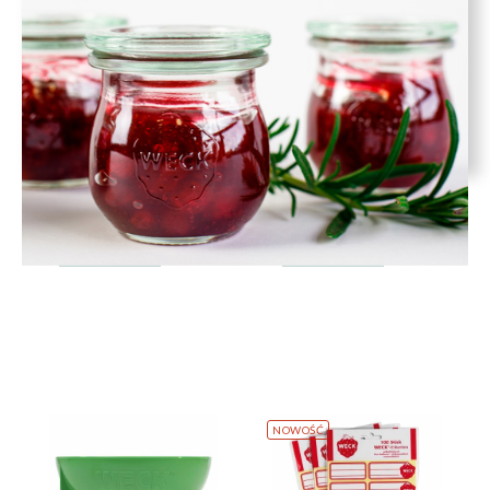
Uszczelka 60 mm - op. 6
Zapinki 12 szt. - WECK
szt. - WECK
6,00 zł
17,99 zł
DO KOSZYKA
DO KOSZYKA
NOWOŚĆ