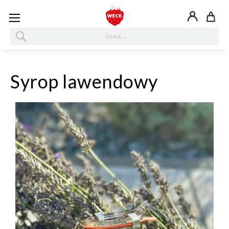
My
SZUKAJ
Syrop lawendowy