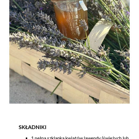
SKŁADNIKI
1 pełna szklanka kwiatów lawendy (świeżych lub