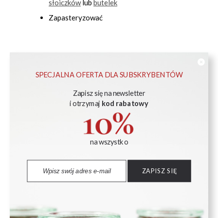
słoiczków
lub
butelek
Zapasteryzować
Przepis i zdjęcie autorstwa Marty Weisbrodt
(@mysia.chatka)
SPECJALNA OFERTA DLA SUBSKRYBENTÓW
Zapisz się na newsletter
i otrzymaj
kod rabatowy
PRODUKTY UZUPEŁNIAJĄCE
na wszystko
ZAPISZ SIĘ